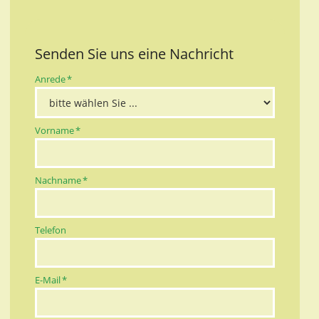
Senden Sie uns eine Nachricht
Pflichtfeld
Anrede
*
Pflichtfeld
Vorname
*
Pflichtfeld
Nachname
*
Telefon
Pflichtfeld
E-Mail
*