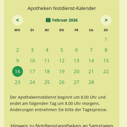
Apotheken Notdienst-Kalender
<
>
Februar 2026
MO
DI
MI
DO
FR
SA
SO
1
2
3
4
5
6
7
8
9
10
11
12
13
14
15
16
17
18
19
20
21
22
23
24
25
26
27
28
Der Apothekennotdienst beginnt um 8.00 Uhr und
endet am folgenden Tag um 8.00 Uhr morgens.
Änderungen entnehmen Sie bitte der Tagespresse.
Hinweis zu Notdienstapotheken an Samstagen